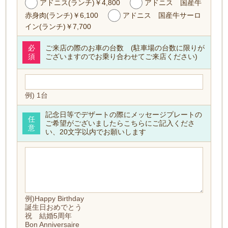
アドニス(ランチ)￥4,800
アドニス 国産牛
赤身肉(ランチ)￥6,100
アドニス 国産牛サーロ
イン(ランチ)￥7,700
必
ご来店の際のお車の台数 (駐車場の台数に限りが
須
ございますのでお乗り合わせてご来店ください)
例) 1台
記念日等でデザートの際にメッセージプレートの
任
ご希望がございましたらこちらにご記入くださ
意
い、20文字以内でお願いします
例)Happy Birthday
誕生日おめでとう
祝 結婚5周年
Bon Anniversaire