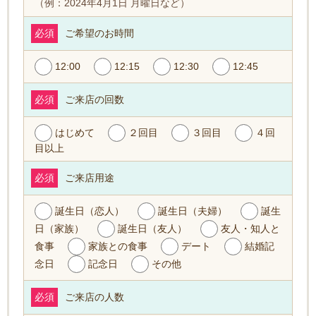
（例：2024年4月1日 月曜日など）
必須
ご希望のお時間
12:00
12:15
12:30
12:45
必須
ご来店の回数
はじめて
２回目
３回目
４回
目以上
必須
ご来店用途
誕生日（恋人）
誕生日（夫婦）
誕生
日（家族）
誕生日（友人）
友人・知人と
食事
家族との食事
デート
結婚記
念日
記念日
その他
必須
ご来店の人数