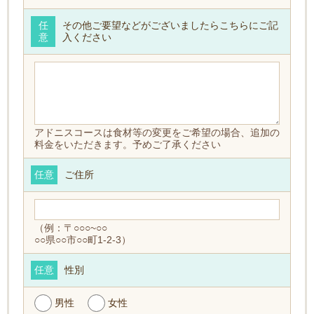
任
その他ご要望などがございましたらこちらにご記
意
入ください
アドニスコースは食材等の変更をご希望の場合、追加の
料金をいただきます。予めご了承ください
任意
ご住所
（例：〒○○○~○○
○○県○○市○○町1-2-3）
任意
性別
男性
女性